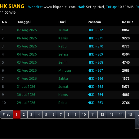
HK SIANG
Website:
www.hkpools1.com
, Hari:
Setiap Hari
, Tutup:
10:30 WIB
, R
11:00 WIB
No
Tanggal
Hari
Pasaran
Result
1
07 Aug 2026
Jumat
HKD - 872
8867
2
06 Aug 2026
Kamis
HKD - 871
9220
3
05 Aug 2026
Rabu
HKD - 870
0773
4
04 Aug 2026
Selasa
HKD - 869
0304
5
03 Aug 2026
Senin
HKD - 868
4740
6
02 Aug 2026
Minggu
HKD - 867
2085
7
01 Aug 2026
Sabtu
HKD - 866
1572
8
31 Jul 2026
Jumat
HKD - 865
5671
9
30 Jul 2026
Kamis
HKD - 864
4887
10
29 Jul 2026
Rabu
HKD - 863
2766
First
1
2
3
4
5
6
7
8
9
10
11
12
13
14
15
(
)