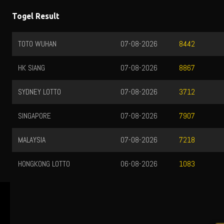
Togel Result
TOTO WUHAN
07-08-2026
8442
HK SIANG
07-08-2026
8867
SYDNEY LOTTO
07-08-2026
3712
SINGAPORE
07-08-2026
7907
MALAYSIA
07-08-2026
7218
HONGKONG LOTTO
06-08-2026
1083