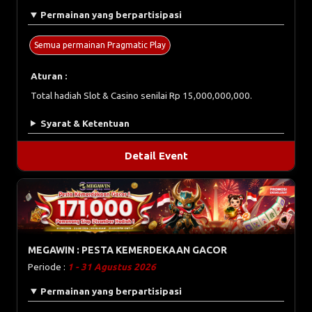
Permainan yang berpartisipasi
Semua permainan Pragmatic Play
Aturan :
Total hadiah Slot & Casino senilai Rp 15,000,000,000.
Syarat & Ketentuan
Detail Event
MEGAWIN : PESTA KEMERDEKAAN GACOR
Periode :
1 - 31 Agustus 2026
Permainan yang berpartisipasi