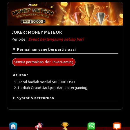
JOKER : MONEY METEOR
Periode :
Event berlangsung setiap hari
Permainan yang berpartisipasi
Semua permainan slot JokerGaming
Aturan :
Total hadiah senilai $80,000 USD.
Hadiah Grand Jackpot dari Jokergaming.
Syarat & Ketentuan