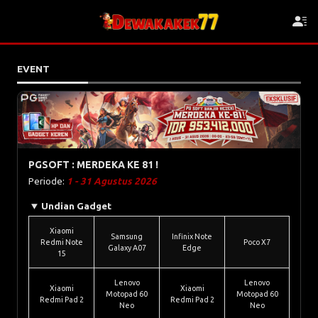
EVENT
PGSOFT : MERDEKA KE 81 !
Periode:
1 - 31 Agustus 2026
Undian Gadget
Xiaomi
Samsung
Infinix Note
Redmi Note
Poco X7
Galaxy A07
Edge
15
Lenovo
Lenovo
Xiaomi
Xiaomi
Motopad 60
Motopad 60
Redmi Pad 2
Redmi Pad 2
Neo
Neo