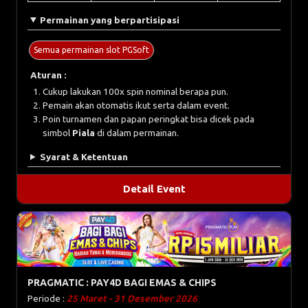
Permainan yang berpartisipasi
Semua permainan slot PGSoft
Aturan :
Cukup lakukan 100x spin nominal berapa pun.
Pemain akan otomatis ikut serta dalam event.
Poin turnamen dan papan peringkat bisa dicek pada
simbol
Piala
di dalam permainan.
Syarat & Ketentuan
Detail Event
PRAGMATIC : PAY4D BAGI EMAS & CHIPS
Periode :
25 Maret - 31 Desember 2026